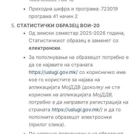
Приходна шифра и програма: 723019
програма 41 начин 2
СТАТИСТИЧКИ ОБРАЗЕЦ ВОИ-20
Од зимски семестар 2025-2026 година,
Статистичкиот образец е заменет со
електронски
.
За пополнување на образецот потребно е
да се најавите на страната
https://uslugi.gov.mk/
со корисничко име
кое го користите за најава на
апликацијата МојДДВ
(доколку не сте
корисник на апликацијата МојДДВ,
потребно е да направите регистрација на
страната
https://uslugi.gov.mk/
)
и да го
пополните образецот електроснки
(прилог слика).
По успешно пополнување на образецот,