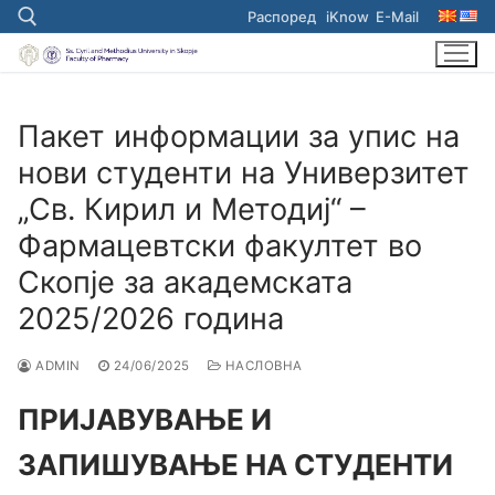
Skip
Распоред
iKnow
E-Mail
to
content
Search for:
Пакет информации за упис на
нови студенти на Универзитет
„Св. Кирил и Методиј“ –
Фармацевтски факултет во
Скопје за академската
2025/2026 година
ADMIN
24/06/2025
НАСЛОВНА
ПРИЈАВУВАЊЕ И
ЗАПИШУВАЊЕ НА СТУДЕНТИ