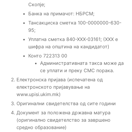
Скопје;
Банка на примачот: НБРСМ;
Тансакциска сметка 100-0000000-630-
95;
Уплатна сметка 840-ХХХ-03161; (ХХХ е
шифра на општина на кандидатот)
Конто 722313 00
Административната такса може да
се уплати и преку СМС порака.
Електронска пријава (испечатена од
електронското пријавување на
www.upisi.ukim.mk)
Оригинални свидетелства од сите години
Документ за положена државна матура
(оригинално свидетелство за завршено
средно образование)