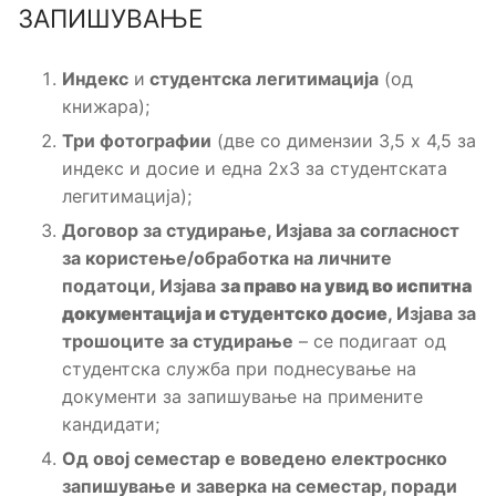
ЗАПИШУВАЊЕ
Индекс
и
студентска легитимација
(од
книжара);
Три фотографии
(две со димензии 3,5 х 4,5 за
индекс и досие и една 2х3 за студентската
легитимација);
Договор за студирање, Изјава за согласност
за користење/обработка на личните
податоци, Изјава
за право на увид во испитна
документација и студентско досие
, Изјава за
трошоците за студирање
– се подигаат од
студентска служба при поднесување на
документи за запишување на примените
кандидати;
Од овој семестар е воведено електроснко
запишување и заверка на семестар, поради