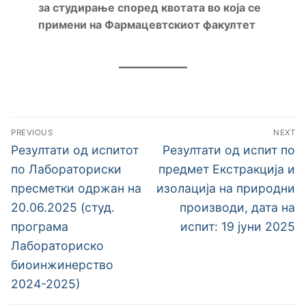
за студирање според квотата во која се
примени на Фармацевтскиот факултет
Навигација
PREVIOUS
NEXT
на
Previous
Next
Резултати од испитот
Резултати од испит по
post:
post:
напис
по Лабораториски
предмет Екстракција и
пресметки одржан на
изолација на природни
20.06.2025 (студ.
производи, дата на
програма
испит: 19 јуни 2025
Лабораториско
биоинжинерство
2024-2025)