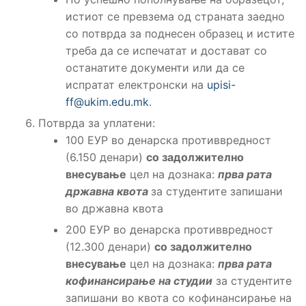
истиот се превзема од страната заедно
со потврда за поднесен образец и истите
треба да се испечатат и достават со
останатите документи или да се
испратат електронски на
upisi-
ff@ukim.edu.mk
.
Потврда за уплатени:
100 ЕУР во денарска противвредност
(6.150 денари)
со задолжително
внесување
цел на дознака:
прва рата
државна квота
за студентите запишани
во државна квота
200 ЕУР во денарска противвредност
(12.300 денари)
со задолжително
внесување
цел на дознака:
прва рата
кофинансирање на студии
за студентите
запишани во квота со кофинансирање на