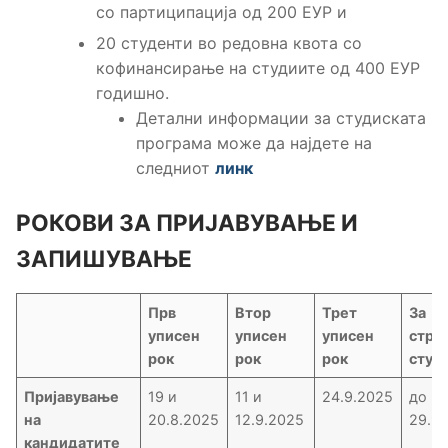
со партиципација од 200 ЕУР и
20 студенти во редовна квота со
кофинансирање на студиите од 400 ЕУР
годишно.
Детални информации за студиската
програма може да најдете на
следниот
линк
РОКОВИ ЗА ПРИЈАВУВАЊЕ И
ЗАПИШУВАЊЕ
Прв
Втор
Трет
За
уписен
уписен
уписен
стра
рок
рок
рок
студ
Пријавување
19 и
11 и
24.9.2025
до
на
20.8.2025
12.9.2025
29.9
кандидатите