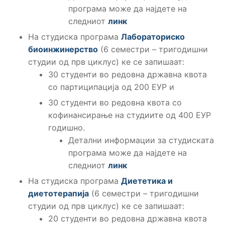
програма може да најдете на
следниот
линк
На студиска програма
Лабораториско
биоинжинерство
(6 семестри – тригодишни
студии од прв циклус) ке се запишаат:
30 студенти во редовна државна квота
со партиципација од 200 ЕУР и
30 студенти во редовна квота со
кофинансирање на студиите од 400 ЕУР
годишно.
Детални информации за студиската
програма може да најдете на
следниот
линк
На студиска програма
Диететика и
диетотерапија
(6 семестри – тригодишни
студии од прв циклус) ке се запишаат:
20 студенти во редовна државна квота