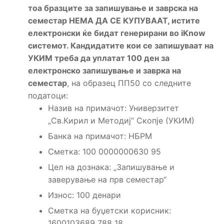
тоа бразците за запишување и заврска на
семестар НЕМА ДА СЕ КУПУВААТ, истите
електронски ќе бидат генерирани во iKnow
системот. Кандидатите кои се запишуваат на
УКИМ треба да уплатат 100 ден за
електронско запишување и заврка на
семестар
, на образец ПП50 со следните
податоци:
Назив на примачот: Универзитет
„Св.Кирил и Методиј“ Скопје (УКИМ)
Банка на примачот: НБРМ
Сметка: 100 0000000630 95
Цел на дознака: „Запишување и
заверување на прв семестар“
Износ: 100 денари
Сметка на буџетски корисник:
1600103689 788 18