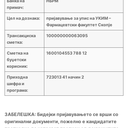
Банка на
НБРМ
примач:
Цел на дознака:
пријавување за упис на УКИМ –
Фармацевтски факултет Скопје
Трансакциска
100000000063095
сметка:
Сметка на
1600104553 788 12
буџетски
корисник:
Приходна
723013 41 начин 2
шифра и
програма:
ЗАБЕЛЕШКА: Бидејки пријавувањето се врши со
оригинални документи, пожелно е кандидатите