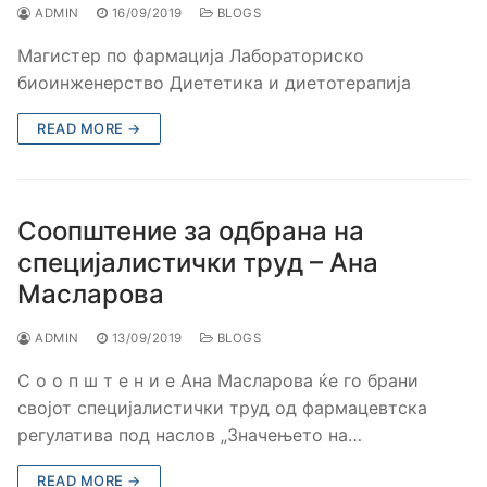
ADMIN
16/09/2019
BLOGS
Магистер по фармација Лабораториско
биоинженерство Диететика и диетотерапија
READ MORE →
Соопштение за одбрана на
специјалистички труд – Ана
Масларова
ADMIN
13/09/2019
BLOGS
С о о п ш т е н и е Ана Масларова ќе го брани
својот специјалистички труд од фармацевтска
регулатива под наслов „Значењето на…
READ MORE →