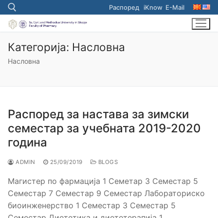
Skip
Распоред
iKnow
E-Mail
to
content
Категорија:
Насловна
Search for:
Насловна
Распоред за настава за зимски
семестар за учебната 2019-2020
година
ADMIN
25/09/2019
BLOGS
Магистер по фармација 1 Семетар 3 Семестар 5
Семестар 7 Семестар 9 Семестар Лабораториско
биоинженерство 1 Семестар 3 Семестар 5
Семестар Диететика и диетотерапија 1…