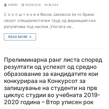
ADMIN
16/09/2019
BLOGS
С о о п ш т е н и е Весна Јаќовска ќе го брани
својот специјалистички труд од фармацевтска
регулатива под наслов „Улогата на…
READ MORE →
Прелиминарна ранг листа според
резултати од успехот од средно
образование за кандидатите кои
конкурираа на Конкурсот за
запишување на студенти на прв
циклус студии во учебната 2019-
2020 година – Втор уписен рок