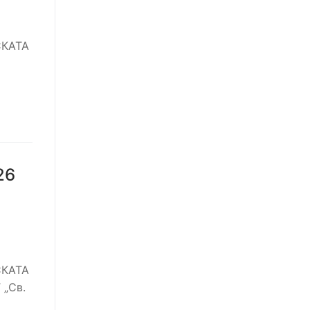
СКАТА
26
СКАТА
„Св.