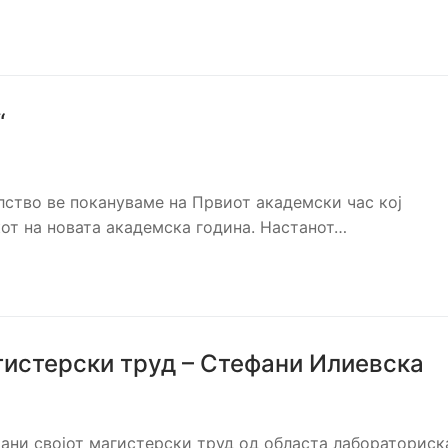
“
ство ве покануваме на Првиот академски час кој
от на новата академска година. Настанот…
гистерски труд – Стефани Илиевска
брани својот магистерски труд од областа лабораториск