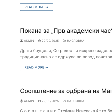
READ MORE →
Покана за „Прв академски час
ADMIN
29/09/2025
НАСЛОВНА
Драги бруцоши, Со радост и искрено задовол
традиционално се одржува по повод почеток
READ MORE →
Соопштение за одбрана на Ма
ADMIN
22/09/2025
НАСЛОВНА
С о о п ш т е н и е Стефани Илиевска ќе го 