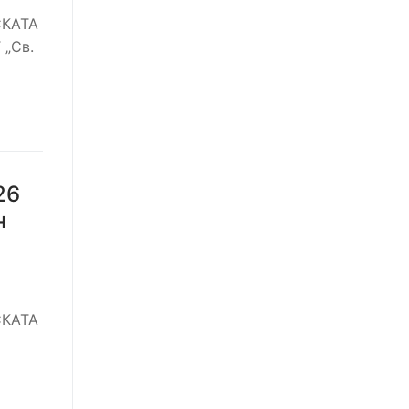
СКАТА
„Св.
26
н
СКАТА