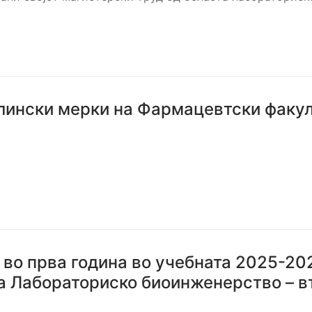
плински мерки на Фармацевтски факу
и
 во прва година во учебната 2025-20
а Лабораториско биоинженерство – в