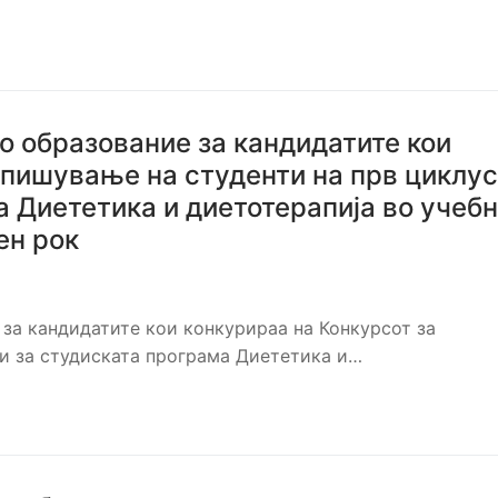
о образование за кандидатите кои
апишување на студенти на прв циклус
а Диететика и диетотерапија во учеб
ен рок
 за кандидатите кои конкурираа на Конкурсот за
ии за студиската програма Диететика и…