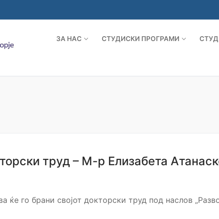
ЗА НАС
СТУДИСКИ ПРОГРАМИ
СТУД
торски труд – М-р Елизабета Атанас
а ќе го брани својот докторски труд под наслов „Разво