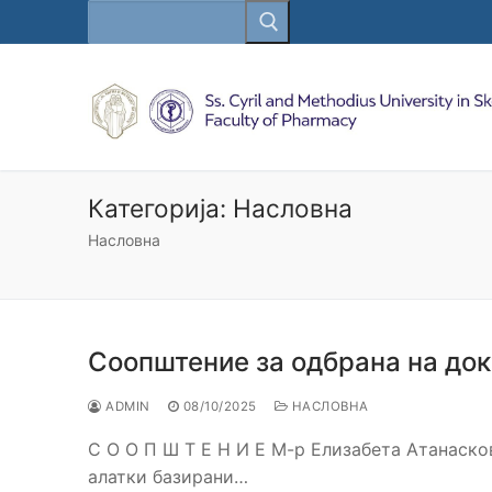
Search
Skip
for:
to
content
Категорија:
Насловна
Насловна
Соопштение за одбрана на док
ADMIN
08/10/2025
НАСЛОВНА
С О О П Ш Т Е Н И Е М-р Елизабета Атанасков
алатки базирани…