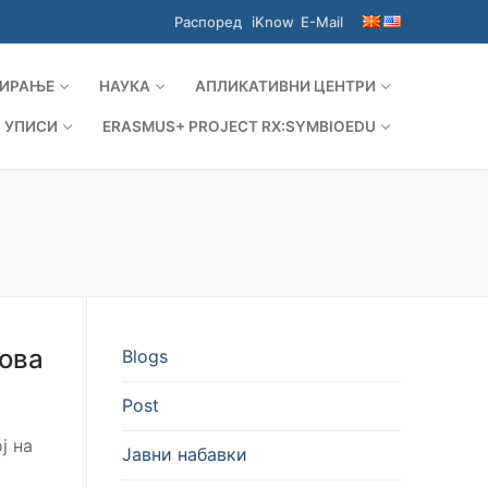
Распоред
iKnow
E-Mail
ИРАЊЕ
НАУКА
АПЛИКАТИВНИ ЦЕНТРИ
УПИСИ
ERASMUS+ PROJECT RX:SYMBIOEDU
кова
Blogs
Post
ј на
Јавни набавки