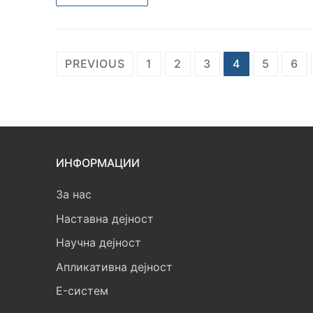
Posts
PREVIOUS
1
2
3
4
5
6
pagination
ИНФОРМАЦИИ
За нас
Наставна дејност
Научна дејност
Апликативна дејност
E-систем