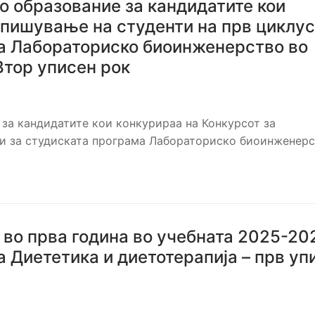
о образование за кандидатите кои
апишување на студенти на прв циклус
ма Лабораториско биоинженерство во
Втор уписен рок
 за кандидатите кои конкурираа на Конкурсот за
ии за студиската програма Лабораториско биоинженер
 во прва година во учебната 2025-20
а Диететика и диетотерапија – прв уп