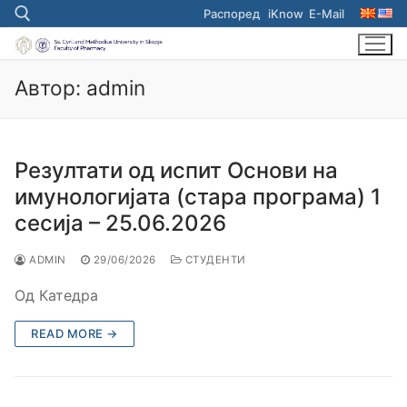
Skip
Распоред
iKnow
E-Mail
to
content
Автор:
admin
Search for:
Резултати од испит Основи на
имунологијата (стара програма) 1
сесија – 25.06.2026
ADMIN
29/06/2026
СТУДЕНТИ
Од Катедра
READ MORE →