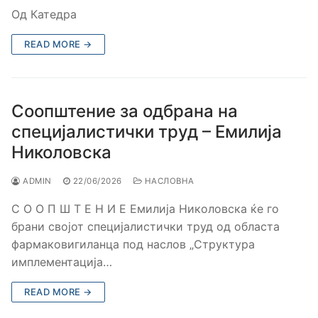
Од Катедра
READ MORE →
Соопштение за одбрана на
специјалистички труд – Емилија
Николовска
ADMIN
22/06/2026
НАСЛОВНА
С О О П Ш Т Е Н И Е Емилија Николовска ќе го
брани својот специјалистички труд од областа
фармаковигиланца под наслов „Структура
имплементација…
READ MORE →