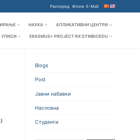
Распоред
iKnow
E-Mail
ИРАЊЕ
НАУКА
АПЛИКАТИВНИ ЦЕНТРИ
УПИСИ
ERASMUS+ PROJECT RX:SYMBIOEDU
Blogs
Post
Јавни набавки
Насловна
6)
Студенти