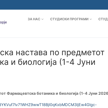
ЗА НАС
СТУДИСКИ ПРОГРАМИ
СТУД
ска настава по предметот
а и биологија (1-4 Јуни
тот Фармацевтска ботаника и биологија (1-4 Јуни 202
Se33YKVuf7Iv71WHZ9wwT18BjI0qKxbMDCM3ljEw4GIgc-