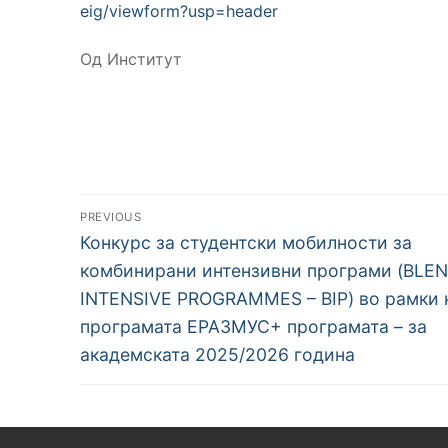
eig/viewform?usp=header
Од Институт
Навигација
PREVIOUS
Previous
на
Конкурс за студентски мобилности за
post:
комбинирани интензивни програми (BLE
напис
INTENSIVE PROGRAMMES – BIP) во рамки 
програмата ЕРАЗМУС+ програмата – за
академската 2025/2026 година