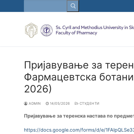
Search
Skip
for:
to
content
Пријавување за терен
Фармацевтска ботаник
2026)
ADMIN
14/05/2026
СТУДЕНТИ
Пријавување за теренска настава по предме
https://docs.google.com/forms/d/e/1FAIpQL