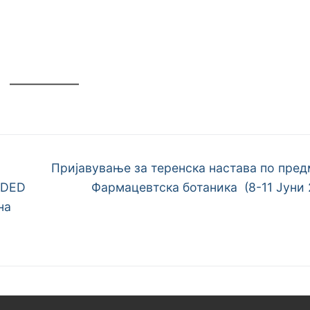
Next
Пријавување за теренска настава по пред
post:
NDED
Фармацевтска ботаника (8-11 Јуни 
на