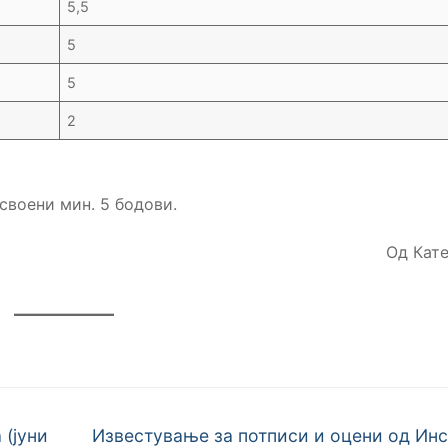
5,5
5
5
2
своени мин. 5 бодови.
Од Кат
Next
 (јуни
Известување за потписи и оцени од Инс