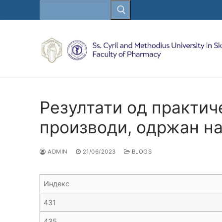
Search
Skip
for:
to
content
Резултати од практич
производи, одржан на
ADMIN
21/06/2023
BLOGS
Индекс
431
435