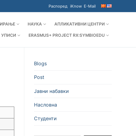
Распоред
iKnow
E-Mail
ИРАЊЕ
НАУКА
АПЛИКАТИВНИ ЦЕНТРИ
УПИСИ
ERASMUS+ PROJECT RX:SYMBIOEDU
Blogs
Post
Јавни набавки
Насловна
Студенти