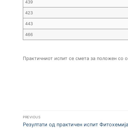
439
423
443
466
Практичниот испит се смета за положен со о
Навигација
PREVIOUS
Previous
на
Резултати од практичен испит Фитохемија