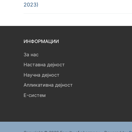
post:
2023)
напис
ИНФОРМАЦИИ
За нас
Наставна дејност
Научна дејност
Апликативна дејност
E-систем