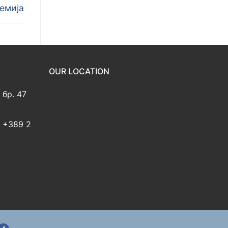
емија
OUR LOCATION
 бр. 47
2 +389 2