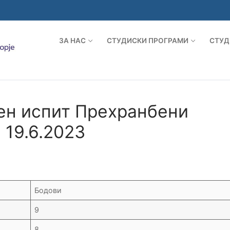
ЗА НАС
СТУДИСКИ ПРОГРАМИ
СТУД
ен испит Прехранбени
 19.6.2023
Бодови
9
8