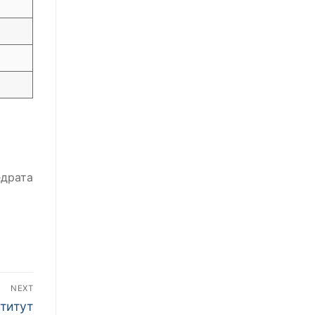
едрата
NEXT
титут