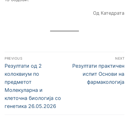
Од Катедрата
Навигација
PREVIOUS
NEXT
на
Previous
Next
Резултати од 2
Резултати практичен
post:
post:
напис
колоквиум по
испит Основи на
предметот
фармакологија
Молекуларна и
клеточна биологија со
генетика 26.05.2026