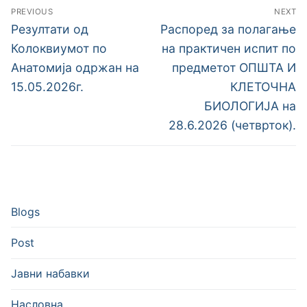
Навигација
PREVIOUS
NEXT
на
Previous
Next
Резултати од
Распоред за полагање
post:
post:
напис
Колоквиумот по
на практичен испит по
Анатомија одржан на
предметот ОПШТА И
15.05.2026г.
КЛЕТОЧНА
БИОЛОГИЈА на
28.6.2026 (четврток).
Blogs
Post
Јавни набавки
Насловна