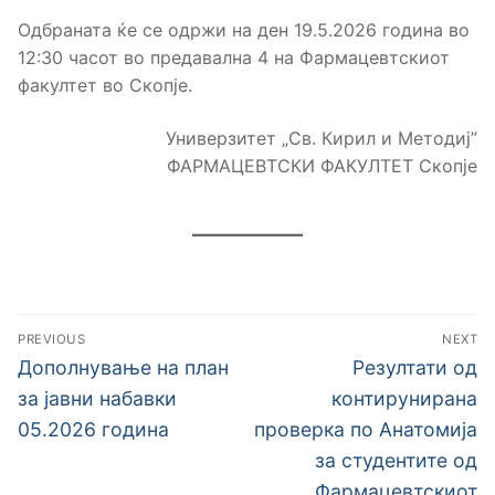
Одбраната ќе се одржи на ден 19.5.2026 година во
12:30 часот во предавална 4 на Фармацевтскиот
факултет во Скопје.
Универзитет „Св. Кирил и Методиј”
ФАРМАЦЕВТСКИ ФАКУЛТЕТ Скопје
Навигација
PREVIOUS
NEXT
на
Previous
Next
Дополнување на план
Резултати од
post:
post:
напис
за јавни набавки
контирунирана
05.2026 година
проверка по Анатомија
за студентите од
Фармацевтскиот