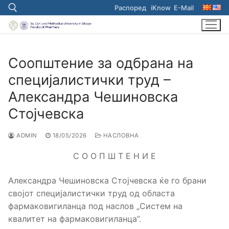
Skip
Распоред
iKnow
E-Mail
to
content
Search for:
Соопштение за одбрана на
специјалистички труд –
Александра Чешиновска
Стојчевска
ADMIN
18/05/2026
НАСЛОВНА
С О О П Ш Т Е Н И Е
Александра Чешиновска Стојчевска ќе го брани
својот специјалистички труд од областа
фармаковигиланца под наслов „Систем на
квалитет на фармаковигиланца”.