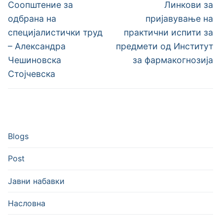
на
Previous
Next
Соопштение за
Линкови за
post:
post:
напис
одбрана на
пријавување на
специјалистички труд
практични испити за
– Александра
предмети од Институт
Чешиновска
за фармакогнозија
Стојчевска
Blogs
Post
Јавни набавки
Насловна