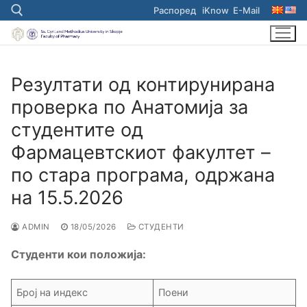
Skip
Распоред
iKnow
E-Mail
to
content
Search for:
Резултати од контирунирана
проверка по Анатомија за
студентите од
Фармацевтскиот факултет –
по стара програма, одржана
на 15.5.2026
ADMIN
18/05/2026
СТУДЕНТИ
Студенти кои положија:
Број на индекс
Поени