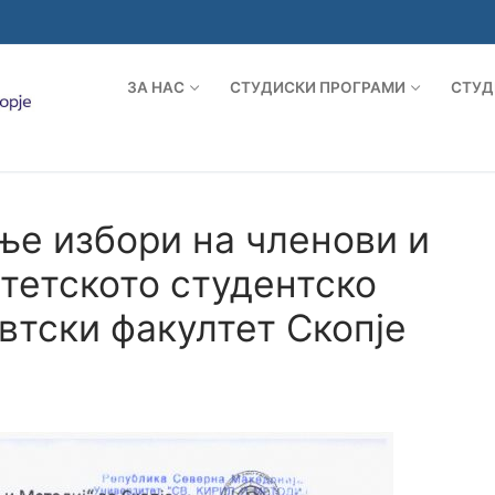
ЗА НАС
СТУДИСКИ ПРОГРАМИ
СТУД
ње избори на членови и
тетското студентско
тски факултет Скопје