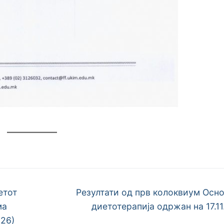
Next
етот
Резултати од прв колоквиум Осно
post:
ма
диетотерапија одржан на 17.1
26)