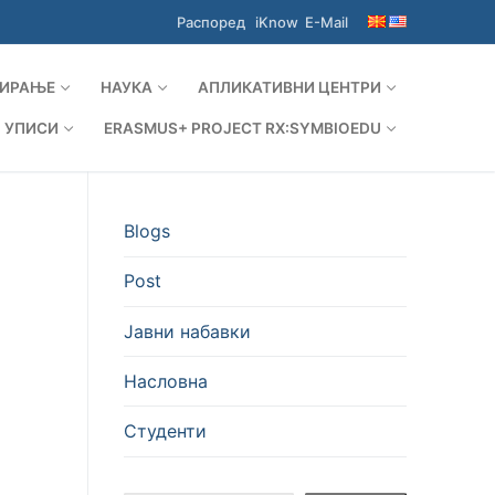
Распоред
iKnow
E-Mail
ИРАЊЕ
НАУКА
АПЛИКАТИВНИ ЦЕНТРИ
УПИСИ
ERASMUS+ PROJECT RX:SYMBIOEDU
Blogs
Post
Јавни набавки
Насловна
Студенти