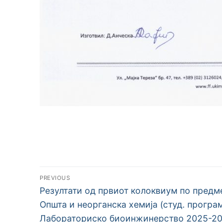
Навигација
PREVIOUS
Previous
на
Резултати од првиот колоквиум по предм
post:
Општа и неорганска хемија (студ. програ
напис
Лабораториско биоинжинерство 2025-20