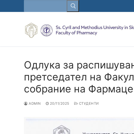
Search
Skip
for:
to
content
Одлука за распишува
претседател на Факул
собрание на Фармацев
ADMIN
20/11/2025
СТУДЕНТИ