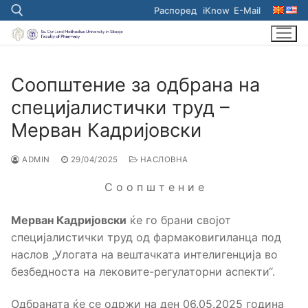
Skip
Распоред
iKnow
E-Mail
to
content
Search for:
Соопштение за одбрана на
специјалистички труд –
Мерван Кадријовски
ADMIN
29/04/2025
НАСЛОВНА
С о о п ш т е н и е
Мерван Кадријовски
ќе го брани својот
специјалистички труд од фармаковигиланца под
наслов „Улогата на вештачката интелигенција во
безбедноста на лековите-регулаторни аспекти“.
Одбраната ќе се одржи на ден 06.05.2025 година