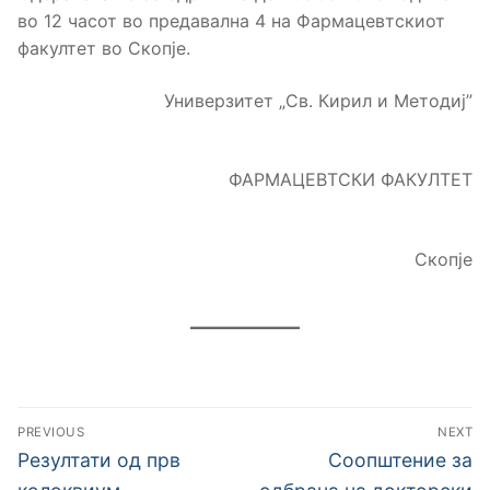
во 12 часот во предавална 4 на Фармацевтскиот
факултет во Скопје.
Универзитет „Св. Кирил и Методиј”
ФАРМАЦЕВТСКИ ФАКУЛТЕТ
Скопје
Навигација
PREVIOUS
NEXT
на
Previous
Next
Резултати од прв
Соопштение за
post:
post: