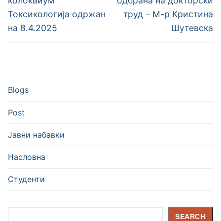
напис
колоквиум
одбрана на докторски
Токсикологија одржан
труд – М-р Кристина
на 8.4.2025
Шутевска
Blogs
Post
Јавни набавки
Насловна
Студенти
Search
SEARCH