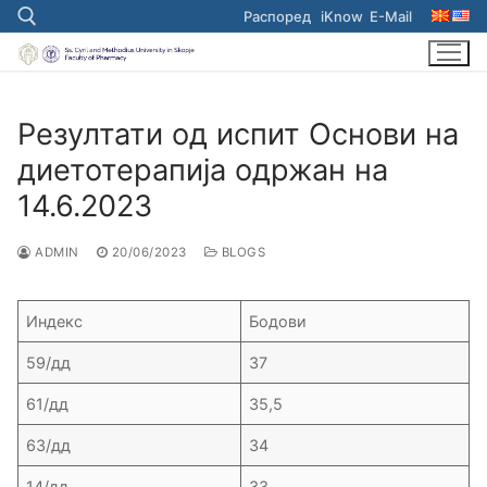
Skip
Распоред
iKnow
E-Mail
to
content
Search for:
Резултати од испит Основи на
диетотерапија одржан на
14.6.2023
ADMIN
20/06/2023
BLOGS
Индекс
Бодови
59/дд
37
61/дд
35,5
63/дд
34
14/дд
33