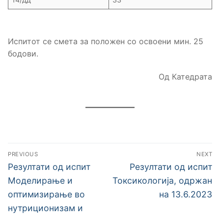
Испитот се смета за положен со освоени мин. 25
бодови.
Од Катедрата
Навигација
PREVIOUS
NEXT
на
Previous
Next
Резултати од испит
Резултати од испит
post:
post:
напис
Моделирање и
Токсикологија, одржан
оптимизирање во
на 13.6.2023
нутриционизам и