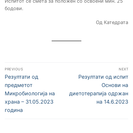
Испитот се смета за положен со освоени мин. 25
бодови.
Од Катедрата
Навигација
PREVIOUS
NEXT
на
Previous
Next
Резултати од
Резултати од испит
post:
post:
напис
предметот
Основи на
Микробиологија на
диетотерапија одржан
храна – 31.05.2023
на 14.6.2023
година