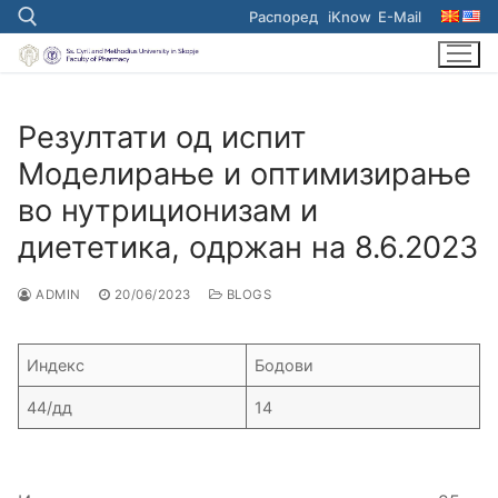
Skip
Распоред
iKnow
E-Mail
to
content
Search for:
Резултати од испит
Моделирање и оптимизирање
во нутриционизам и
диететика, одржан на 8.6.2023
ADMIN
20/06/2023
BLOGS
Индекс
Бодови
44/дд
14