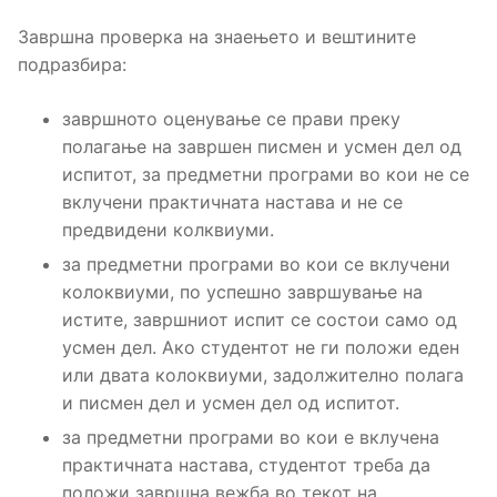
Завршна проверка на знаењето и вештините
подразбира:
завршното оценување се прави преку
полагање на завршен писмен и усмен дел од
испитот, за предметни програми во кои не се
вклучени практичната настава и не се
предвидени колквиуми.
за предметни програми во кои се вклучени
колоквиуми, по успешно завршување на
истите, завршниот испит се состои само од
усмен дел. Ако студентот не ги положи еден
или двата колоквиуми, задолжително полага
и писмен дел и усмен дел од испитот.
за предметни програми во кои е вклучена
практичната настава, студентот треба да
положи завршна вежба во текот на