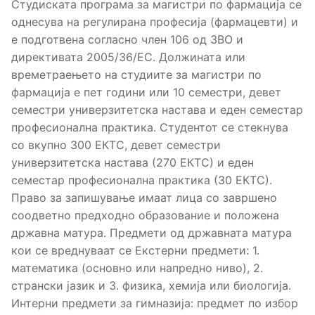
Студиската програма за магистри по фармација се
однесува на регулирана професија (фармацевти) и
е подготвена согласно член 106 од ЗВО и
директивата 2005/36/ЕС. Должината или
времетраењето на студиите за магистри по
фармација е пет години или 10 семестри, девет
семестри универзитетска настава и еден семестар
професионална практика. Студентот се стекнува
со вкупно 300 ЕКТС, девет семестри
универзитетска настава (270 ЕКТС) и еден
семестар професионална практика (30 ЕКТС).
Право за запишување имаат лица со завршено
соодветно предходно образование и положена
државна матура. Предмети од државната матура
кои се вреднуваат се Екстерни предмети: 1.
математика (основно или напредно ниво), 2.
странски јазик и 3. физика, хемија или биологија.
Интерни предмети за гимназија: предмет по избор