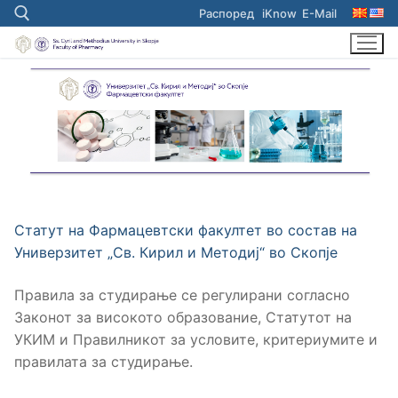
Skip
Распоред
iKnow
E-Mail
to
content
Search for:
Статут на Фармацевтски факултет во состав на
Универзитет „Св. Кирил и Методиј“ во Скопје
Правила за студирање се регулирани согласно
Законот за високото образование, Статутот на
УКИМ и Правилникот за условите, критериумите и
правилата за студирање.