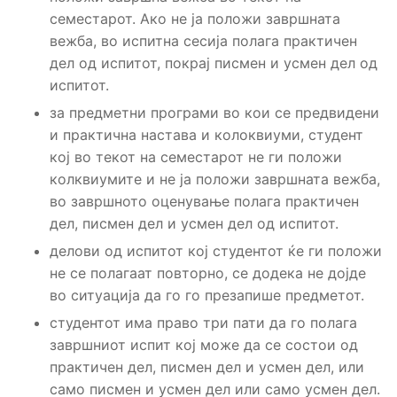
семестарот. Ако не ја положи завршната
вежба, во испитна сесија полага практичен
дел од испитот, покрај писмен и усмен дел од
испитот.
за предметни програми во кои се предвидени
и практична настава и колоквиуми, студент
кој во текот на семестарот не ги положи
колквиумите и не ја положи завршната вежба,
во завршното оценување полага практичен
дел, писмен дел и усмен дел од испитот.
делови од испитот кој студентот ќе ги положи
не се полагаат повторно, се додека не дојде
во ситуација да го го презапише предметот.
студентот има право три пати да го полага
завршниот испит кој може да се состои од
практичен дел, писмен дел и усмен дел, или
само писмен и усмен дел или само усмен дел.