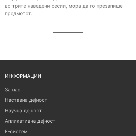
во трите наведени сесии, мора да го презапише
предметот.
ИНФОРМАЦИИ
За нас
Наставна дејност
Научна дејност
Апликативна дејност
E-систем