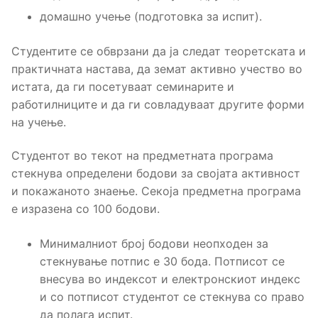
домашно учење (подготовка за испит).
Студентите се обврзани да ја следат теоретската и
практичната настава, да земат активно учество во
истата, да ги посетуваат семинарите и
работилниците и да ги совладуваат другите форми
на учење.
Студентот во текот на предметната програма
стекнува определени бодови за својата активност
и покажаното знаење. Секоја предметна програма
е изразена со 100 бодови.
Минималниот број бодови неопходен за
стекнување потпис е 30 бода. Потписот се
внесува во индексот и електронскиот индекс
и со потписот студентот се стекнува со право
да полага испит.