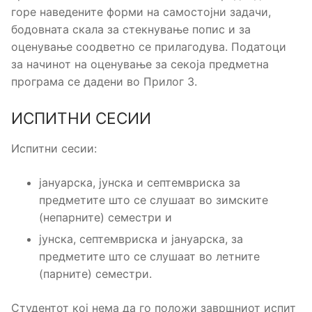
горе наведените форми на самостојни задачи,
бодовната скала за стекнување попис и за
оценување соодветно се прилагодува. Податоци
за начинот на оценување за секоја предметна
програма се дадени во Прилог 3.
ИСПИТНИ СЕСИИ
Испитни сесии:
јануарска, јунска и септемвриска за
предметите што се слушаат во зимските
(непарните) семестри и
јунска, септемвриска и јануарска, за
предметите што се слушаат во летните
(парните) семестри.
Студентот кој нема да го положи завршниот испит