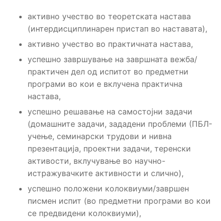
активно учество во теоретската настава
(интердисциплинарен пристап во наставата),
активно учество во практичната настава,
успешно завршување на завршната вежба/
практичен дел од испитот во предметни
програми во кои е вклучена практична
настава,
успешно решавање на самостојни задачи
(домашните задачи, зададени проблеми (ПБЛ-
учење, семинарски трудови и нивна
презентација, проектни задачи, теренски
активости, вклучување во научно-
истражувачките активности и слично),
успешно положени колоквиуми/завршен
писмен испит (во предметни програми во кои
се предвидени колоквиуми),