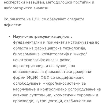
експертски извештаи, методолошки постапки и
лабораториски анализи.
Во рамките на ЦФН се обавуваат следните
дејности:
Научно-истражувачка дејност:
фундаментални и применети истражувања во
областа на фармацевтска технологија,
биофармација, козметологија и микро/
нанотехнологија: дизајн, развој,
карактеризација и евалуација на
конвенционални фармацевтски дозирани
форми (ФДФ), ФДФ со модифицирано
ослободување, микро/наносистеми за
насочување и контролирано ослободување на
активни супстанции, козметички суровини и
производи, нутрицевтици, стабилност на