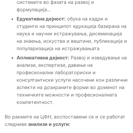
системите во фазата на развој и
формулација…
Едукативна дејност:
обука на кадри и
студенти на принципот едукација базирана на
наука и научни истражувања, дисеминација
на знаења, искуства и вештини, публикација и
популаризација на истражувањата
Апликативна дејност:
Развој и изведување на
анализи, експертизи, давање на
професионални лабораториски и
консултантнски услуги насочени кон различни
аспекти на дозираните форми во доменот на
техничките можности и професионалната
компетентност.
Во ракмите на ЦФН, воспоставени се и се работат
следниве
анализи и услуги
: