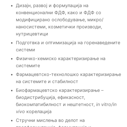
Дизајн, развој и формулација на
конвенционални ФДФ, како и ФДФ со
модифицирано ослободување, микро/
наносистеми, козметички производи,
нутрицевтици
Подготвка и оптимизација на горенаведените
системи
Физичко-хемиско карактеризирање на
системите
Фармацевтско-технолошко карактеризирање
на системите и стабилност
Биофармацевтско карактеризирање –
биодистрибуција, ефикасност,
биокомпатибилност и нештетност,
in vitro/in
vivo
корелација
Стручни мислења во делот на