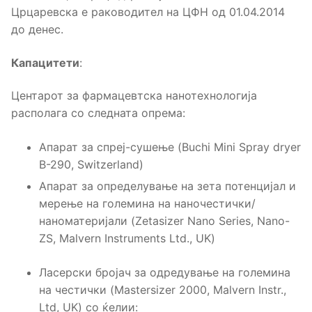
Црцаревска е раководител на ЦФН од 01.04.2014
до денес.
Капацитети
:
Центарот за фармацевтска нанотехнологија
располага со следната опрема:
Апарат за спреј-сушење (Buchi Mini Spray dryer
B-290, Switzerland)
Апарат за определување на зета потенцијал и
мерење на големина на наночестички/
наноматеријали (Zetasizer Nano Series, Nano-
ZS, Malvern Instruments Ltd., UK)
Ласерски бројач за одредување на големина
на честички (Mastersizer 2000, Malvern Instr.,
Ltd, UK) со ќелии: