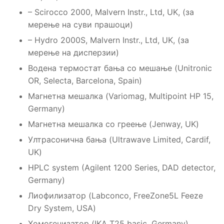
– Scirocco 2000, Malvern Instr., Ltd, UK, (за
мерење на суви прашоци)
– Hydro 2000S, Malvern Instr., Ltd, UK, (за
мерење на дисперзии)
Водена термостат бања со мешање (Unitronic
OR, Selecta, Barcelona, Spain)
Магнетна мешалка (Variomag, Multipoint HP 15,
Germany)
Магнетна мешалка со греење (Jenway, UK)
Ултрасонична бања (Ultrawave Limited, Cardif,
UK)
HPLC system (Agilent 1200 Series, DAD detector,
Germany)
Лиофилизатор (Labconco, FreeZone5L Feeze
Dry System, USA)
Хомогенизатор (IKA T25 basic, Germany)