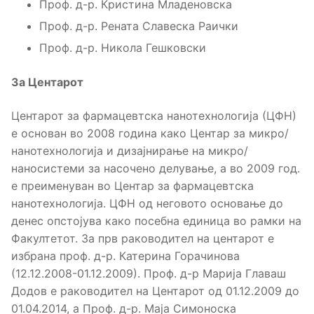
Проф. д-р. Кристина Младеновска
Проф. д-р. Рената Славеска Раички
Проф. д-р. Никола Гешковски
За Центарот
Центарот за фармацевтска нанотехнологија (ЦФН)
е основан во 2008 година како Центар за микро/
нанотехнологија и дизајнирање на микро/
наносистеми за насочено делување, а во 2009 год.
е преименуван во Центар за фармацевтска
нанотехнологија. ЦФН од неговото основање до
денес опстојува како посебна единица во рамки на
Факултетот. За прв раководител на центарот е
избрана проф. д-р. Катерина Горачинова
(12.12.2008-01.12.2009). Проф. д-р Марија Главаш
Додов е раководител на Центарот од 01.12.2009 до
01.04.2014, а Проф. д-р. Маја Симоноска