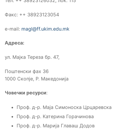
Тел: ++ 38923126032, лок: 115
Факс: ++ 38923123054
е-mail:
magl@ff.ukim.edu.mk
Адреса:
ул. Мајка Тереза бр. 47,
Поштенски фах 36
1000 Скопје, Р. Македонија
Човечки ресурси
:
Проф. д-р. Маја Симоноска Црцаревска
Проф. д-р. Катерина Горачинова
Проф. д-р. Марија Главаш Додов