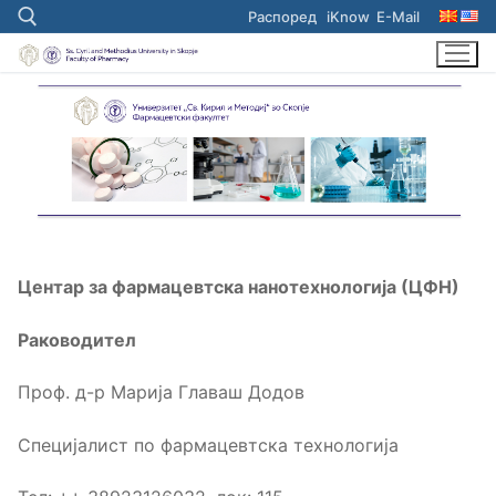
Skip
Распоред
iKnow
E-Mail
to
content
Search for:
Центар за фармацевтска нанотехнологија (ЦФН)
Раководител
Проф. д-р Марија Главаш Додов
Специјалист по фармацевтска технологија