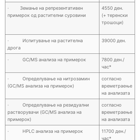
· Земање на репрезентативен
4550 ден.
примерок од растителни суровини
(+ теренски
трошоци)
· Испитување на растителна
39000 ден.
дрога
· GC/MS анализа на примерок
7800 ден./
час*
· Oпределување на нитрозамин
согласно
(GC/MS анализа на примерок)
времетраење
на анализата
· Определување на резидуални
согласно
растворувачи (GC/MS анализа на
времетраење
примерок)
на анализата
· HPLC анализа на примерок
11700 ден./
час*