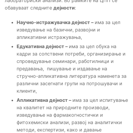
лабораториски анализи. Во рамките на ЦПП се
обавуваат следните
дејности
:
Научно-истражувачка дејност –
има за цел
изведување на базични, развојни и
апликативни истражувања,
Едукативна дејност –
има за цел обука на
кадри за сопствени потреби, организирање и
спроведување семинари, работилници и
предавања, пишување и издавање на
стручно-апликативна литература наменета за
различни засегнати групи на потрошувачи и
клиенти,
Апликативна дејност –
има за цел испитување
на квалитет на природните производи,
изведување на фармакогностички и
фитохемиски анализи, развој на аналитички
методи, експертизи, како и давање