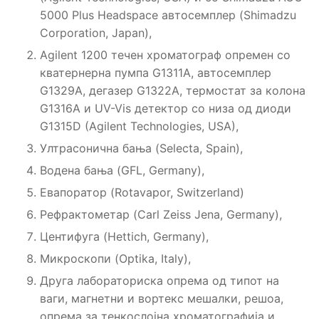
5000 Plus Headspace автосемплер (Shimadzu
Corporation, Japan),
Agilent 1200 течен хроматограф опремен со
кватернерна пумпа G1311A, aвтосемплер
G1329A, дегазер G1322А, термостат за колона
G1316A и UV-Vis детектор со низа од диоди
G1315D (Agilent Technologies, USA),
Ултрасонична бања (Selecta, Spain),
Водена бања (GFL, Germany),
Евапоратор (Rotavapor, Switzerland)
Рефрактометар (Carl Zeiss Jena, Germany),
Центифуга (Hettich, Germany),
Микроскопи (Optika, Italy),
Друга лабораториска опрема од типот на
ваги, магнетни и вортекс мешалки, решоа,
опрема за тенкослојна хроматографија и