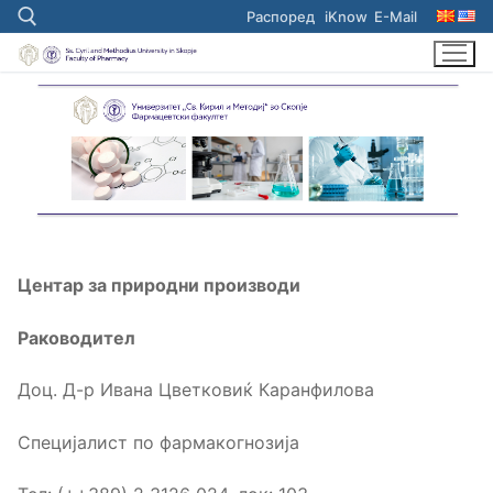
Skip
Распоред
iKnow
E-Mail
to
content
Search for:
Центар за природни производи
Раководител
Доц. Д-р Ивана Цветковиќ Каранфилова
Специјалист по фармакогнозија