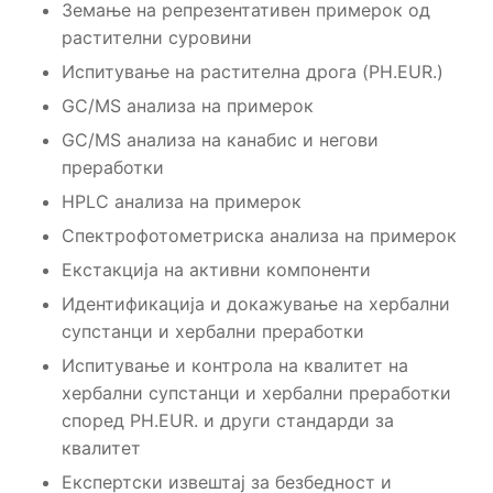
Земање на репрезентативен примерок од
растителни суровини
Испитување на растителна дрога (PH.EUR.)
GС/MS анализа на примерок
GС/MS анализа на канабис и негови
преработки
HPLC анализа на примерок
Спектрофотометриска анализа на примерок
Екстакција на активни компоненти
Идентификација и докажување на хербални
супстанци и хербални преработки
Испитување и контрола на квалитет на
хербални супстанци и хербални преработки
според PH.EUR. и други стандарди за
квалитет
Експертски извештај за безбедност и