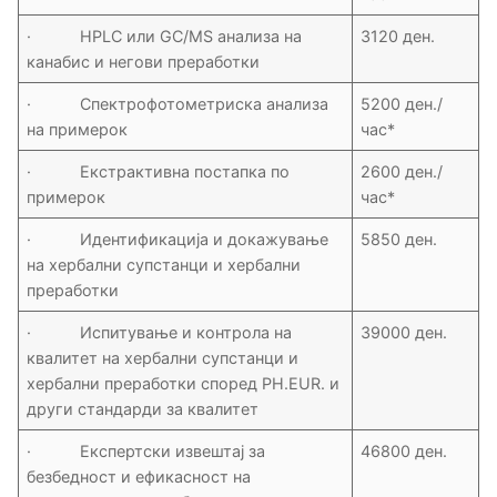
· HPLC или GC/MS анализа на
3120 ден.
канабис и негови преработки
· Спектрофотометриска анализа
5200 ден./
на примерок
час*
· Екстрактивна постапка по
2600 ден./
примерок
час*
· Идентификација и докажување
5850 ден.
на хербални супстанци и хербални
преработки
· Испитување и контрола на
39000 ден.
квалитет на хербални супстанци и
хербални преработки според PH.EUR. и
други стандарди за квалитет
· Експертски извештај за
46800 ден.
безбедност и ефикасност на