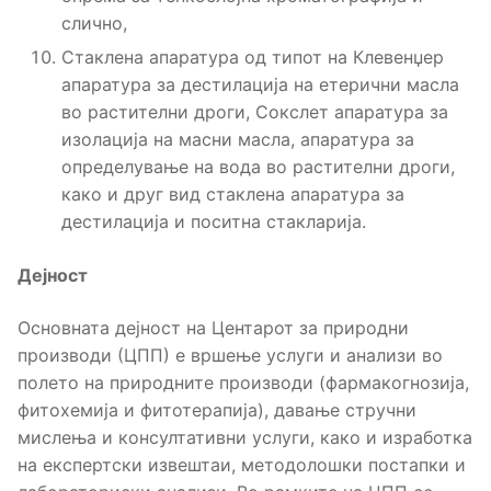
слично,
Стаклена апаратура од типот на Клевенџер
апаратура за дестилација на етерични масла
во растителни дроги, Сокслет апаратура за
изолација на масни масла, апаратура за
определување на вода во растителни дроги,
како и друг вид стаклена апаратура за
дестилација и поситна стакларија.
Дејност
Основната дејност на Центарот за природни
производи (ЦПП) е вршење услуги и анализи во
полето на природните производи (фармакогнозија,
фитохемија и фитотерапија), давање стручни
мислења и консултативни услуги, како и изработка
на експертски извештаи, методолошки постапки и