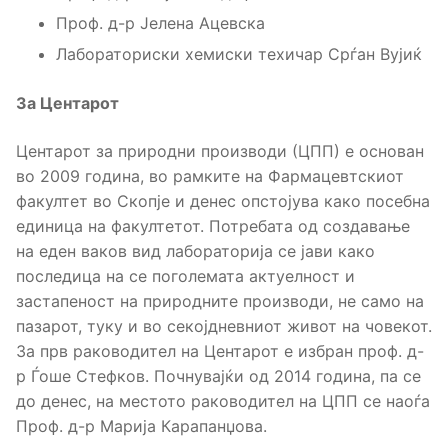
Проф. д-р Јелена Ацевска
Лабораториски хемиски техичар Срѓан Вујиќ
За Центарот
Центарот за природни производи (ЦПП) е основан
во 2009 година, во рамките на Фармацевтскиот
факултет во Скопје и денес опстојува како посебна
единица на факултетот. Потребата од создавање
на еден ваков вид лабораторија се јави како
последица на се поголемата актуелност и
застапеност на природните производи, не само на
пазарот, туку и во секојдневниот живот на човекот.
За прв раководител на Центарот е избран проф. д-
р Ѓоше Стефков. Почнувајќи од 2014 година, па се
до денес, на местото раководител на ЦПП се наоѓа
Проф. д-р Марија Карапанџова.