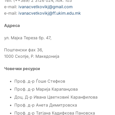
Тел: (++389) 2 3126 024, лок: 103
е-mail:
ivanacvetkovikj@gmail.com
е-mail:
ivanacvetkovikj@ff.ukim.edu.mk
Адреса
ул. Мајка Тереза бр. 47,
Поштенски фах 36,
1000 Скопје, Р. Македонија
Човечки ресурси
Проф. д-р Ѓоше Стефков
Проф. д-р Марија Карапанџова
Доц. Д-р Ивана Цветковиќ Каранфилова
Проф. д-р Анета Димитровска
Проф. д-р Татјана Кадифкова Пановска