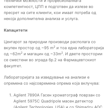
технички можности и професионалната
компетентност, ЦПП е подготвен да излезе во
пресрет на сите клиенти, кои имаат потреба од
некоја дополнителна анализа и услуга.
Капацитети
Центарот за природни производи располага со
2
вкупен простор од ~95 m
и тоа една лабораторија
2
2
од ~62m
и магацин од ~33m
. И двете простории
се сместени во зграда бр.2 на Фармацевтскиот
факултет.
Лабораторијата за изведување на анализи е
опремена со најсовремена опрема која вклучува:
Agilent 7890А Гасен хроматограф поврзан со
Agilent 5975С Quadripole масен детектор
(Agilent Technologies, USA) и со Shimadzu AOC