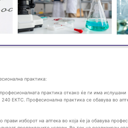
есионална практика:
е професионалната практика откако ќе ги има ислушани
о 240 ЕКТС. Професионална практика се обавува во апте
о прави изборот на аптека во која ќе ја обавува проф
волуваат предвидените услови. Во тек на реализирањет