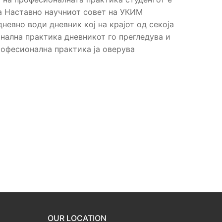
на Наставно научниот совет на УКИМ
евно води дневник кој на крајот од секоја
нална практика дневникот го прегледува и
офесионална практика ја оверува
OUR LOCATION