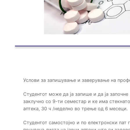
Услови за запишување и заверување на проф
Студентот може да ја запише и да ја започн
заклучно со 9-ти семестар и ке има стекнат
аптека, 30 ч /неделно во трење од 6 месеци.
Студентот самостојно и по електронски пат г
понудена листа на јавни аптеки што ги задо