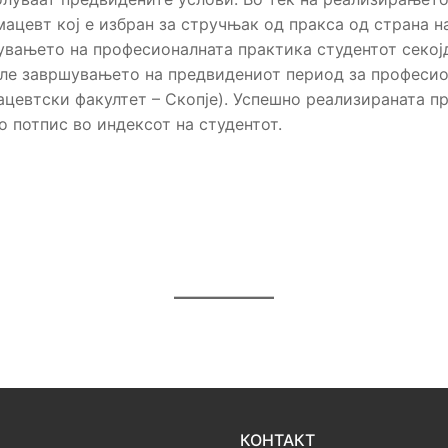
мацевт кој е избран за стручњак од пракса од страна 
увањето на професионалната практика студентот секојдн
сле завршувањето на предвидениот период за професио
цевтски факултет – Скопје). Успешно реализираната пр
 потпис во индексот на студентот.
КОНТАКТ