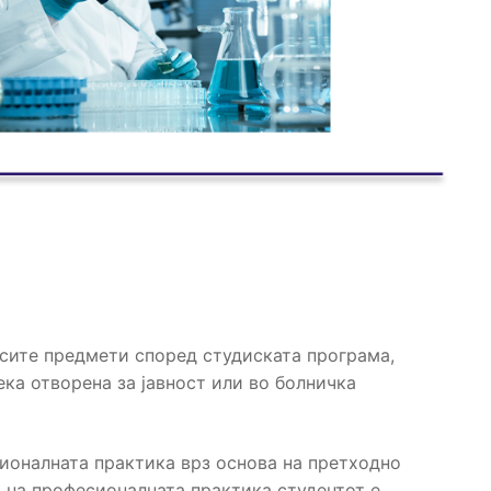
 сите предмети според студиската програма,
ка отворена за јавност или во болничка
есионалната практика врз основа на претходно
о на професионалната практика студентот е