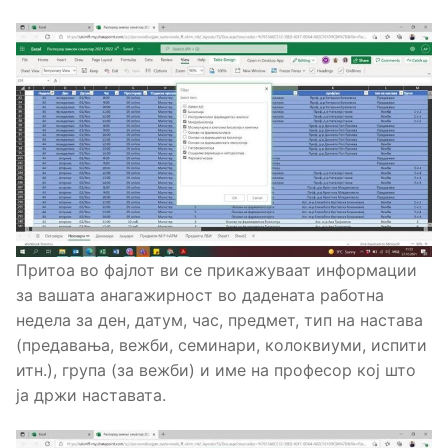
Притоа во фајлот ви се прикажуваат информации
за вашата анагажирност во дадената работна
недела за ден, датум, час, предмет, тип на настава
(предавања, вежби, семинари, колоквиуми, испити
итн.), група (за вежби) и име на професор кој што
ја држи наставата.