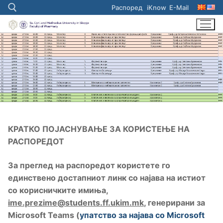
Skip
Распоред
iKnow
E-Mail
to
content
Search for:
КРАТКО ПОЈАСНУВАЊЕ ЗА КОРИСТЕЊЕ НА
РАСПОРЕДОТ
За преглед на распоредот користете го
единствено достапниот линк со најава на истиот
со корисничките имиња,
ime.prezime@students.ff.ukim.mk
, генерирани за
Microsoft Teams (
упатство за најава со Microsoft