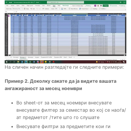
На сличен начин разгледајте ги следните примери:
Пример 2. Доколку сакате да ја видите вашата
ангажираност за месец ноември
Во sheet-от за месец ноември внесувате
внесувате филтер за семестар во кој се наоѓа/
ат предметот /тите што го слушате
Внесувате филтри за предметите кои ги