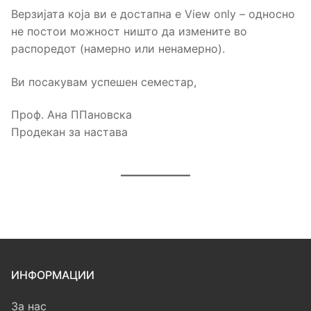
Верзијата која ви е достапна е View only – односно
не постои можност ништо да измените во
распоредот (намерно или ненамерно).
Ви посакувам успешен семестар,
Проф. Ана ППановска
Продекан за настава
ИНФОРМАЦИИ
За нас