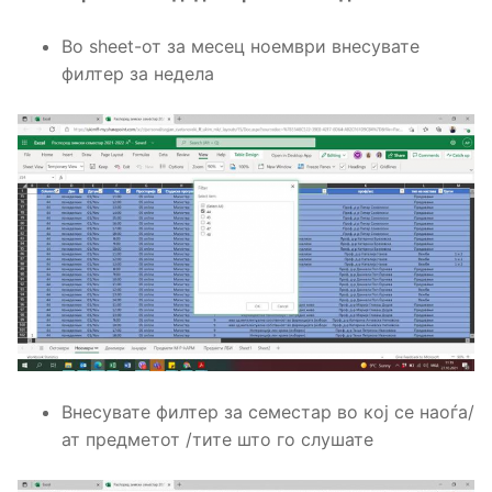
Во sheet-от за месец ноември внесувате
филтер за недела
Внесувате филтер за семестар во кој се наоѓа/
ат предметот /тите што го слушате