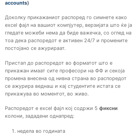
accounts
)
Доколку прикажаниот распоред го симнете како
excel фајл на вашиот компјутер, верзијата што ќе ја
гледате можеби нема да биде важечка, со оглед на
тоа дека распоредот е активен 24/7 и промените
постојано се ажурираат.
Пристап до распоредот во форматот што е
прикажан имаат сите професори на ФФ и секоја
промена внесена од нивна страна во распоредот
се ажурира веднаш и кај студентите истата се
прикажува во моментот, во живо.
Распоредот е excel фајл кој содржи 5
фиксни
колони, зададени однапред:
недела во годината