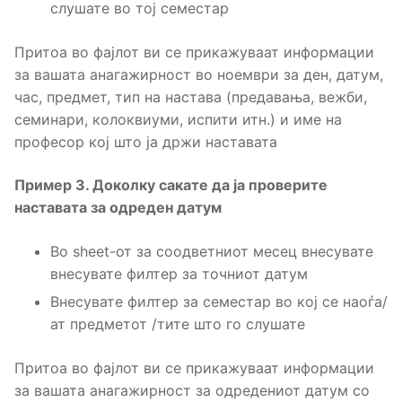
слушате во тој семестар
Притоа во фајлот ви се прикажуваат информации
за вашата анагажирност во ноември за ден, датум,
час, предмет, тип на настава (предавања, вежби,
семинари, колоквиуми, испити итн.) и име на
професор кој што ја држи наставата
Пример 3. Доколку сакате да ја проверите
наставата за одреден датум
Во sheet-от за соодветниот месец внесувате
внесувате филтер за точниот датум
Внесувате филтер за семестар во кој се наоѓа/
ат предметот /тите што го слушате
Притоа во фајлот ви се прикажуваат информации
за вашата анагажирност за одредениот датум со