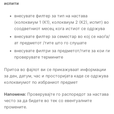
испити
внесувате филтер за тип на настава
(колоквиум 1 (К1), колоквиум 2 (К2), испит) во
соодветниот месец кога истиот се одржува
внесувате филтер за семестар во кој се наоѓа/
ат предметот /тите што го слушате
внесувате филтри за предметот/тите за кои ги
проверувате термините
Притоа во фајлот ви се прикажуваат информации
за ден, датум, час и просторијата каде се одржува
колоквиумот по избраниот предмет
Напомена:
Проверувајте го распоредот за настава
често за да бидете во тек со евентуалните
промените.