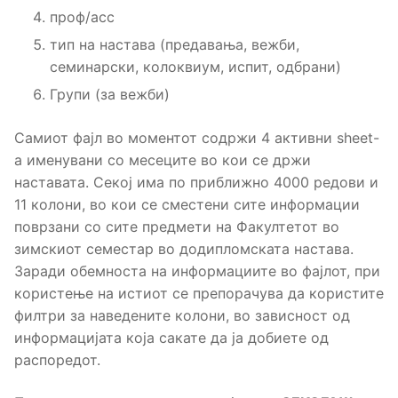
проф/асс
тип на настава (предавања, вежби,
семинарски, колоквиум, испит, одбрани)
Групи (за вежби)
Самиот фајл во моментот содржи 4 активни sheet-
a именувани со месеците во кои се држи
наставата. Секој има по приближно 4000 редови и
11 колони, во кои се сместени сите информации
поврзани со сите предмети на Факултетот во
зимскиот семестар во додипломската настава.
Заради обемноста на информациите во фајлот, при
користење на истиот се препорачува да користите
филтри за наведените колони, во зависност од
информацијата која сакате да ја добиете од
распоредот.