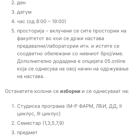
ден
датум
час (од 8:00 – 19:00)
просторија – вклучени се сите простории на
факултетот во кои се држи настава
предавални/лаборатории итн. и истите се
соодветно обележани со нивниот број/име.
Дополнително додадена е опцијата 05.online
која се однесува на овој начин на одржување
на настава.
Останатите колони се
изборни
и се однесуваат на:
Студиска програма (М-Р ФАРМ, ЛБИ, ДД, II
циклус, III циклус)
Семестар (1,3,5,7,9)
предмет