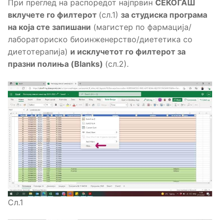
При преглед на распоредот најпрвин
СЕКОГАШ
вклучете го филтерот
(сл.1)
за студиска програма
на која сте запишани
(магистер по фармација/
лабораториско биоинженерство/диететика со
диетотерапија)
и исклучетот го филтерот за
празни полиња (
Blanks
)
(сл.2).
Сл.1