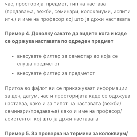
час, просторија, предмет, тип на настава
(предавања, вежби, семинари, колоквиуми, испити
итн.) и име на професор кој што ја држи наставата
Пример 4. Доколку сакате да видите кога и каде
се одржува наставата по одреден предмет
внесувате филтер за семестар во која се
слуша предметот
внесувате филтер за предметот
Притоа во фајлот ви се прикажуваат информации
за ден, датум, час и просторијата каде се одржува
наставаа, како и за типот на наставата (вежби/
семинари/предавања) како и име на професор/
асистентот кој што ја држи наставата
Пример 5. За проверка на термини за колоквиум/