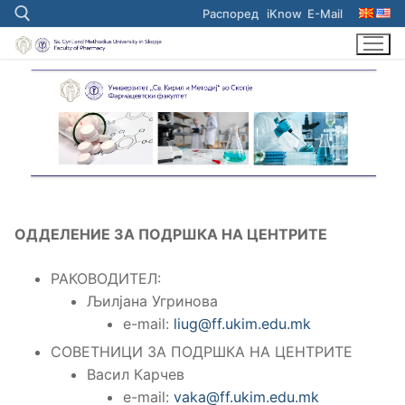
Skip
Распоред
iKnow
E-Mail
to
content
Search for:
ОДДЕЛЕНИЕ ЗА ПОДРШКА НА ЦЕНТРИТЕ
РАКОВОДИТЕЛ:
Љилјана Угринова
e-mail:
liug@ff.ukim.edu.mk
СОВЕТНИЦИ ЗА ПОДРШКА НА ЦЕНТРИТЕ
Васил Карчев
e-mail:
vaka@ff.ukim.edu.mk