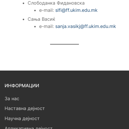
Слободанка Фидановска
e-mail:
slfi@ff.ukim.edu.mk
Сања Васиќ
e-mail:
sanja.vasikj@ff.ukim.edu.mk
ИНФОРМАЦИИ
За нас
Наставна дејност
Научна дејност
Апликативна дејност