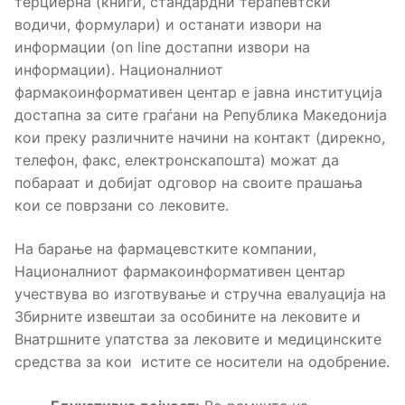
терциерна (книги, стандардни терапевтски
водичи, формулари) и останати извори на
информации (on line достапни извори на
информации). Националниот
фармакоинформативен центар е јавна институција
достапна за сите граѓани на Република Македонија
кои преку различните начини на контакт (дирекно,
телефон, факс, електронскапошта) можат да
побараат и добијат одговор на своите прашања
кои се поврзани со лековите.
На барање на фармацевстките компании,
Националниот фармакоинформативен центар
учествува во изготвување и стручна евалуација на
Збирните извештаи за особините на лековите и
Внатршните упатства за лековите и медицинските
средства за кои истите се носители на одобрение.