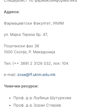
Специјалист по фармакоинформатика
Адреса:
Фармацевтски Факултет, УКИМ
ул. Мајка Тереза бр. 47,
Поштенски фах 36
1000 Скопје, Р. Македонија
Тел: (++ 389) 2 3126 032, лок: 104
е-mail:
zose@ff.ukim.edu.mk
Човечки ресурси:
Проф. д-р Љубица Шутуркова
Проф. д-р Зоран Стерјев