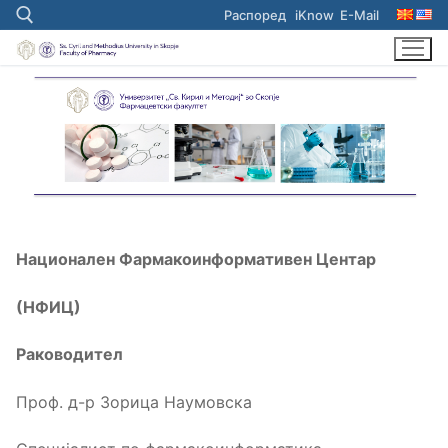
Skip
Распоред
iKnow
E-Mail
to
content
Search for:
Национален Фармакоинформативен Центар
(НФИЦ)
Раководител
Проф. д-р Зорица Наумовска