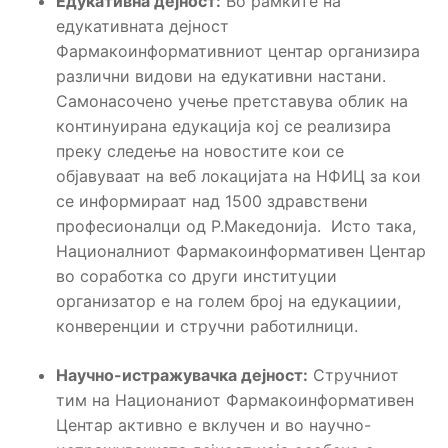
Едукативна дејност:
Во рамките на
едукативната дејност
Фармакоинформативниот центар организира
различни видови на едукативни настани.
Самонасочено учење претставува облик на
континуирана едукација кој се реализира
преку следење на новостите кои се
објавуваат на веб локацијата на НФИЦ за кои
се информираат над 1500 здравствени
професионалци од Р.Македонија. Исто така,
Националниот Фармакоинформативен Центар
во соработка со други институции
организатор е на голем број на едукациии,
конверенции и стручни работилници.
Научно-истражувачка дејност:
Стручниот
тим на Национаниот Фармакоинформативен
Центар активно е вклучен и во научно-