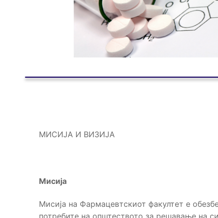
МИСИЈА И ВИЗИЈА
Мисија
Mисија на Фармацевтскиот факултет е обезб
потребите на општеството за решавање на с