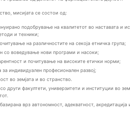
тво, мисијата се состои од:
инуирано подобрување на квалитетот во наставата и и
етоди и техники;
очитување на различностите на секоја етничка група;
н со воведување нови програми и насоки;
арентност и почитување на високите етички норми;
за индивидуален професионален развој;
ст во земјата и во странство.
со други факултети, универзитети и институции во зем
тот.
базирана врз автономност, адекватност, акредитација 