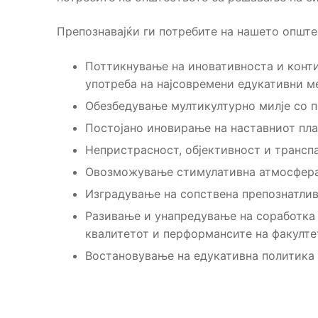
Препознавајќи ги потребите на нашето општес
Поттикнување на иновативноста и конт
употреба на најсовремени едукативни м
Обезбедување мултикултурно милје со п
Постојано иновирање на наставниот пла
Непристрасност, објективност и трансп
Овозможување стимулативна атмосфера 
Изградување на сопствена препознатливо
Разивање и унапредување на соработка 
квалитетот и перформансите на факулте
Востановување на едукативна политика 