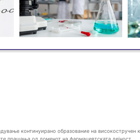
едување континуирано образование на високостручен к
ите прашања од доменот на фармацевтската дејност.