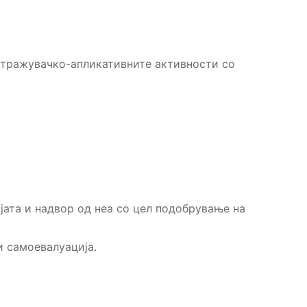
стражувачко-апликативните активности со
јата и надвор од неа со цел подобрување на
и самоевалуација.